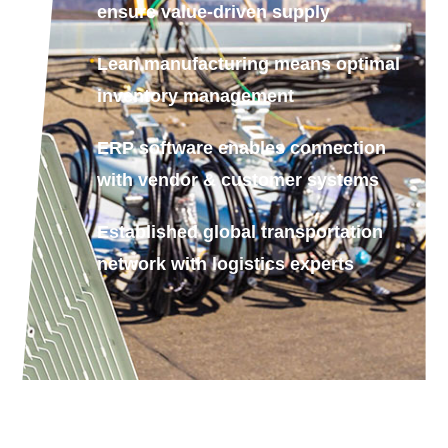
ensure value-driven supply
Lean manufacturing means optimal
inventory management
ERP software enables connection
with vendor & customer systems
Established global transportation
network with logistics experts