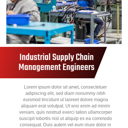
Industrial Supply Chain
Management Engineers
Lorem ipsum dolor sit amet, consectetuer
adipiscing elit, sed diam nonummy nibh
euismod tincidunt ut laoreet dolore magna
aliquam erat volutpat. Ut wisi enim ad minim
veniam, quis nostrud exerci tation ullamcorper
suscipit lobortis nisl ut aliquip ex ea commodo
consequat. Duis autem vel eum iriure dolor in